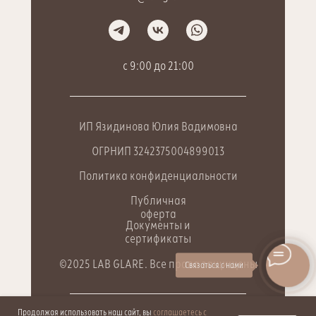
c 9:00 до 21:00
ИП Язидинова Юлия Вадимовна
ОГРНИП 3242375004899013
Политика конфиденциальности
Публичная
оферта
Документы и
сертификаты
©2025 LAB GLARE. Все права защищены
Связаться с нами
Продолжая использовать наш сайт, вы
соглашаетесь с