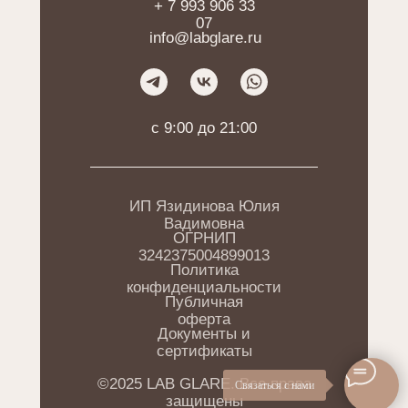
+ 7 993 906 33
07
info@labglare.ru
c 9:00 до 21:00
ИП Язидинова Юлия
Вадимовна
ОГРНИП
3242375004899013
Политика
конфиденциальности
Публичная
оферта
Документы и
сертификаты
©2025 LAB GLARE. Все права
Связаться с нами
защищены